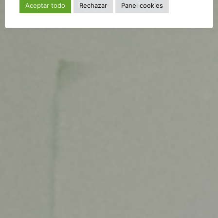
Aceptar todo
Rechazar
Panel cookies
de un proyecto ideado