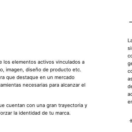
L
s
c
de los elementos activos vinculados a
g
po, imagen, diseño de producto etc.
c
ara que destaque en un mercado
a
ramientas necesarias para alcanzar el
d
a
en
ue cuentan con una gran trayectoria y
orzar la identidad de tu marca.
gen generará mayores beneficios, su